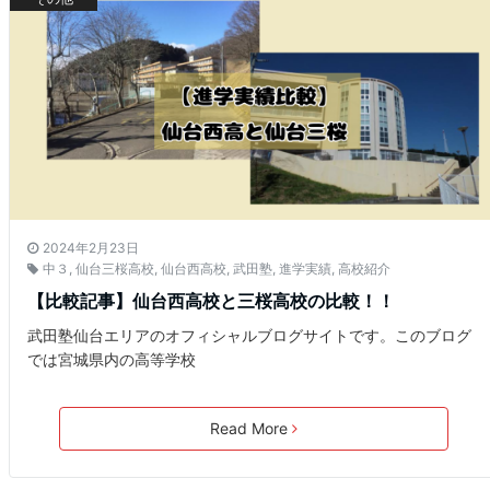
2024年2月23日
中３
,
仙台三桜高校
,
仙台西高校
,
武田塾
,
進学実績
,
高校紹介
【比較記事】仙台西高校と三桜高校の比較！！
武田塾仙台エリアのオフィシャルブログサイトです。このブログ
では宮城県内の高等学校
Read More