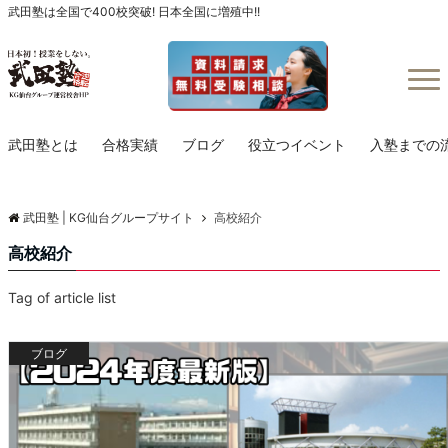
武田塾は全国で400校突破! 日本全国に増殖中!!
Menu
武田塾とは
合格実績
ブログ
役立つイベント
入塾までの
武田塾 | KG仙台グループサイト
高校紹介
高校紹介
Tag of article list
ブログ