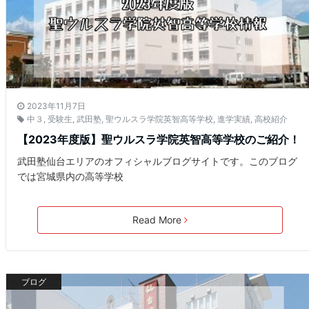
2023年11月7日
中３
,
受験生
,
武田塾
,
聖ウルスラ学院英智高等学校
,
進学実績
,
高校紹介
【2023年度版】聖ウルスラ学院英智高等学校のご紹介！
武田塾仙台エリアのオフィシャルブログサイトです。このブログ
では宮城県内の高等学校
Read More
ブログ