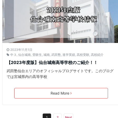
2023年11月1日
中３
,
仙台城南
,
受験生
,
城南
,
武田塾
,
進学実績
,
高校受験
,
高校紹介
【2023年度版】仙台城南高等学校のご紹介！！
武田塾仙台エリアのオフィシャルブログサイトです。このブログ
では宮城県内の高等学校
Read More
1
2
Next