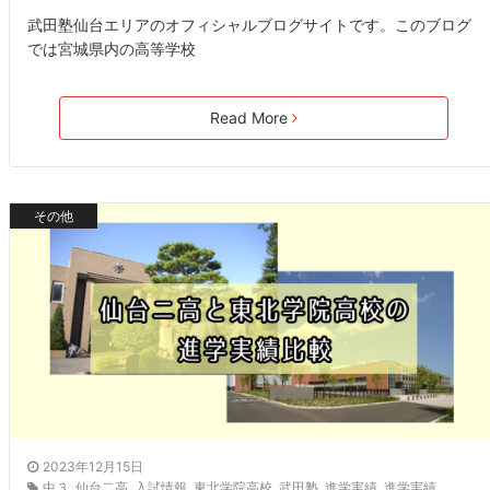
武田塾仙台エリアのオフィシャルブログサイトです。このブログ
では宮城県内の高等学校
Read More
その他
2023年12月15日
中３
,
仙台二高
,
入試情報
,
東北学院高校
,
武田塾
,
進学実績
,
進学実績