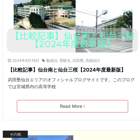
2024年8月29日
勉強法
,
受験生
,
武田塾
,
高校紹介
【比較記事】仙台南と仙台三桜【2024年度最新版】
武田塾仙台エリアのオフィシャルブログサイトです。このブログ
では宮城県内の高等学校
Read More
その他