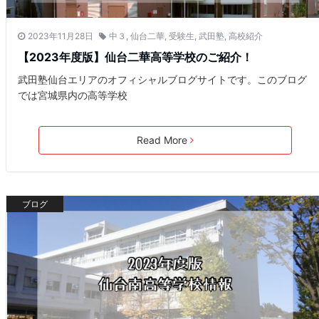
2023年11月28日
中３
,
仙台二華
,
受験生
,
武田塾
,
高校紹介
【2023年度版】仙台二華高等学校のご紹介！
武田塾仙台エリアのオフィシャルブログサイトです。このブログ
では宮城県内の高等学校
Read More
ブログ