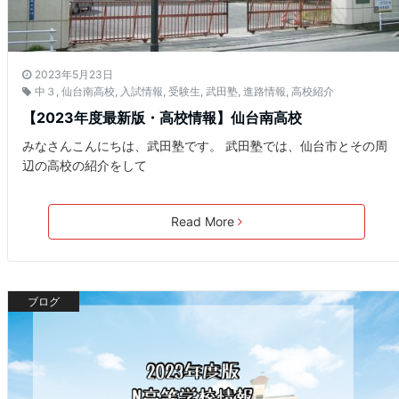
2023年5月23日
中３
,
仙台南高校
,
入試情報
,
受験生
,
武田塾
,
進路情報
,
高校紹介
【2023年度最新版・高校情報】仙台南高校
みなさんこんにちは、武田塾です。 武田塾では、仙台市とその周
辺の高校の紹介をして
Read More
ブログ