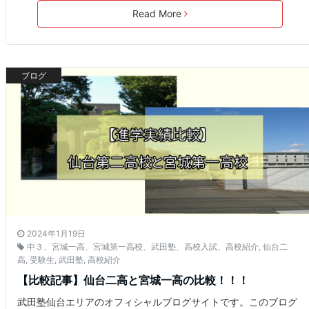
Read More
ブログ
2024年1月19日
中３、宮城一高、宮城第一高校、武田塾、高校入試、高校紹介
,
仙台二
高
,
受験生
,
武田塾
,
高校紹介
【比較記事】仙台二高と宮城一高の比較！！！
武田塾仙台エリアのオフィシャルブログサイトです。このブログ