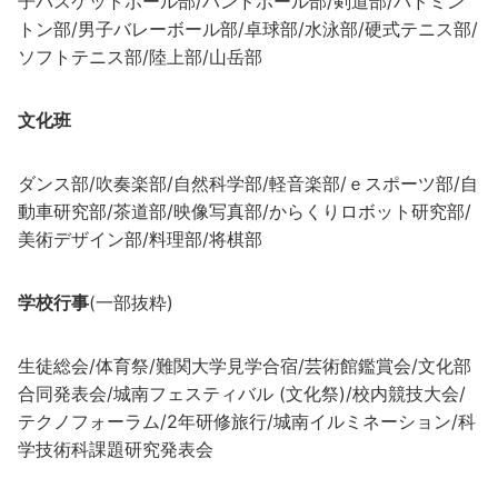
子バスケットボール部/ハンドボール部/剣道部/バドミン
トン部/男子バレーボール部/卓球部/水泳部/硬式テニス部/
ソフトテニス部/陸上部/山岳部
文化班
ダンス部/吹奏楽部/自然科学部/軽音楽部/ｅスポーツ部/自
動車研究部/茶道部/映像写真部/からくりロボット研究部/
美術デザイン部/料理部/将棋部
学校行事
(一部抜粋)
生徒総会/体育祭/難関大学見学合宿/芸術館鑑賞会/文化部
合同発表会/城南フェスティバル (文化祭)/校内競技大会/
テクノフォーラム/2年研修旅行/城南イルミネーション/科
学技術科課題研究発表会