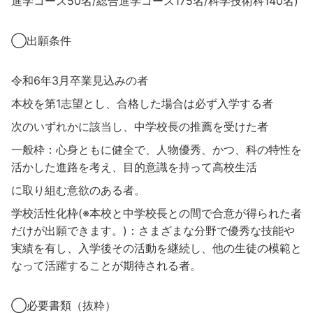
進学コース50名/総合進学コース175名/科学技術科140名)
◯出願条件
令和6年3月卒業見込みの者
本校を第1志望とし、合格した場合は必ず入学する者
次のいずれかに該当し、中学校長の推薦を受けた者
一般枠：心身ともに健全で、人物優秀、かつ、科の特性を
活かした進路を考え、目的意識を持って高校生活
に取り組む意欲のある者。
学校活性化枠(※本校と中学校長との間で合意が得られた者
だけが出願できます。)：さまざまな分野で優秀な技能や
実績を有し、入学後その活動を継続し、他の生徒の模範と
なって活躍することが期待される者。
◯必要書類（抜粋）