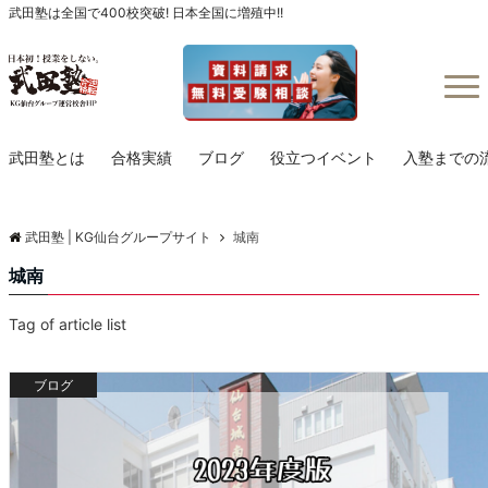
武田塾は全国で400校突破! 日本全国に増殖中!!
Menu
武田塾とは
合格実績
ブログ
役立つイベント
入塾までの
武田塾 | KG仙台グループサイト
城南
城南
Tag of article list
ブログ