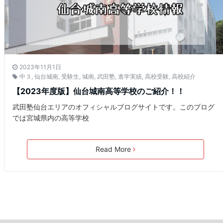
2023年11月1日
中３
,
仙台城南
,
受験生
,
城南
,
武田塾
,
進学実績
,
高校受験
,
高校紹介
【2023年度版】仙台城南高等学校のご紹介！！
武田塾仙台エリアのオフィシャルブログサイトです。このブログ
では宮城県内の高等学校
Read More