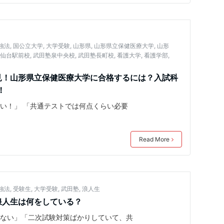
強法
,
国公立大学
,
大学受験
,
山形県
,
山形県立保健医療大学
,
山形
塾仙台駅前校
,
武田塾泉中央校
,
武田塾長町校
,
看護大学
,
看護学部
,
必見！山形県立保健医療大学に合格するには？入試科
！
い！」 「共通テストでは何点くらい必要
Read More
強法
,
受験生
,
大学受験
,
武田塾
,
浪人生
浪人生は何をしている？
びない」「二次試験対策ばかりしていて、共