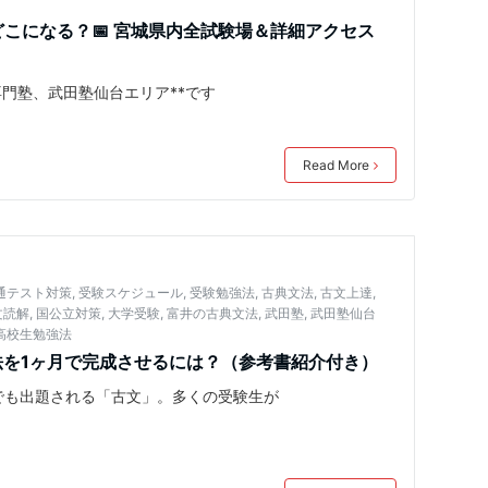
どこになる？📅 宮城県内全試験場＆詳細アクセス
格専門塾、武田塾仙台エリア**です
Read More
通テスト対策
,
受験スケジュール
,
受験勉強法
,
古典文法
,
古文上達
,
文読解
,
国公立対策
,
大学受験
,
富井の古典文法
,
武田塾
,
武田塾仙台
高校生勉強法
法を1ヶ月で完成させるには？（参考書紹介付き）
でも出題される「古文」。多くの受験生が