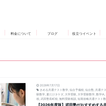
料金について
ブログ
役立つイベント
2026年7月17日
きめる共通テスト数学
,
仙台予備校
,
仙台塾
,
共通テ
験数学
,
夏だけタケダ
,
大学受験
,
大学受験数学
,
数学IA
,
校
,
武田塾長町校
,
無料受験相談
,
短期攻略共通テスト
【2026年度版】武田塾がおすすめする