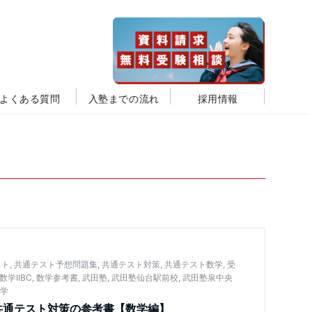
よくある質問
入塾までの流れ
採用情報
スト
,
共通テスト予想問題集
,
共通テスト対策
,
共通テスト数学
,
受
数学IIBC
,
数学参考書
,
武田塾
,
武田塾仙台駅前校
,
武田塾泉中央
数学
共通テスト対策の参考書【数学編】