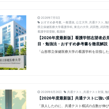
2026年7月5日
おすすめ参考書
,
一般選抜
,
公立大学
,
共通テスト
,
勉
県立保健医療大学看護学科
,
東北の大学
,
武田塾
,
武田
看護学部受験
,
看護師
【2026年度最新版】看護学部志望者
目・勉強法・おすすめ参考書を徹底解説
「山形県立保健医療大学の看護学科を目指した
2026年6月26日
共通テスト
,
共通テスト対策
,
勉
【2026年度最新版】共通テストに強い
「浪人したのに、共通テスト模試の点数が伸