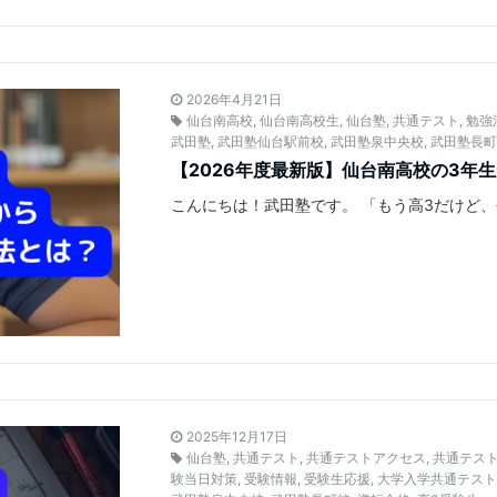
2026年4月21日
仙台南高校
,
仙台南高校生
,
仙台塾
,
共通テスト
,
勉強
武田塾
,
武田塾仙台駅前校
,
武田塾泉中央校
,
武田塾長
【2026年度最新版】仙台南高校の3年
こんにちは！武田塾です。 「もう高3だけど
2025年12月17日
仙台塾
,
共通テスト
,
共通テストアクセス
,
共通テス
験当日対策
,
受験情報
,
受験生応援
,
大学入学共通テス