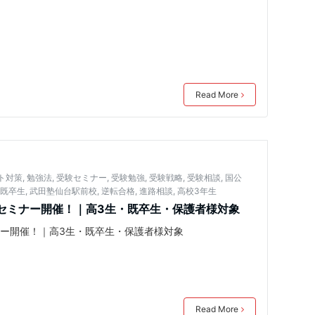
Read More
ト対策
,
勉強法
,
受験セミナー
,
受験勉強
,
受験戦略
,
受験相談
,
国公
,
既卒生
,
武田塾仙台駅前校
,
逆転合格
,
進路相談
,
高校3年生
セミナー開催！｜高3生・既卒生・保護者様対象
ー開催！｜高3生・既卒生・保護者様対象
Read More