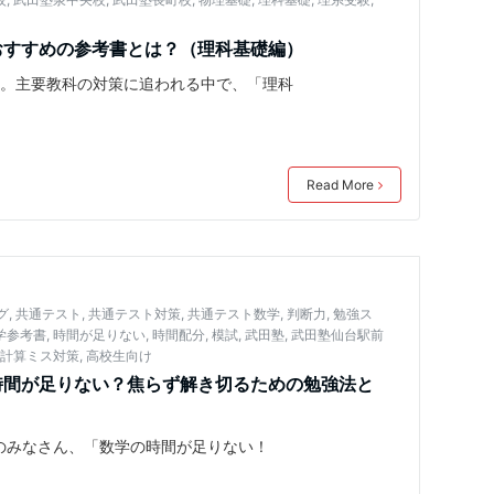
おすすめの参考書とは？（理科基礎編）
か。主要教科の対策に追われる中で、「理科
Read More
グ
,
共通テスト
,
共通テスト対策
,
共通テスト数学
,
判断力
,
勉強ス
学参考書
,
時間が足りない
,
時間配分
,
模試
,
武田塾
,
武田塾仙台駅前
,
計算ミス対策
,
高校生向け
時間が足りない？焦らず解き切るための勉強法と
定のみなさん、「数学の時間が足りない！