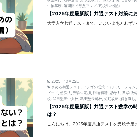
生物基礎
,
短期間で得点アップ
,
高校生の勉強
【2025年度最新版】共通テスト対策に
大学入学共通テストまで、いよいよあとわず
2025年10月22日
きめる共通テスト
,
ドラゴン桜式ドリル
,
リーディン
ピード
,
勉強法
,
受験生応援
,
問題精講
,
思考力
,
数学
,
数
校
,
武田塾泉中央校
,
武田塾長町校
,
短期攻略
,
解き直し
【2025年度最新版】共通テスト数学の
は？
こんにちは。2025年度共通テストを受験予