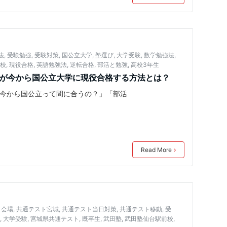
法
,
受験勉強
,
受験対策
,
国公立大学
,
塾選び
,
大学受験
,
数学勉強法
,
町校
,
現役合格
,
英語勉強法
,
逆転合格
,
部活と勉強
,
高校3年生
生が今から国公立大学に現役合格する方法とは？
、今から国公立って間に合うの？」「部活
Read More
ト会場
,
共通テスト宮城
,
共通テスト当日対策
,
共通テスト移動
,
受
ト
,
大学受験
,
宮城県共通テスト
,
既卒生
,
武田塾
,
武田塾仙台駅前校
,