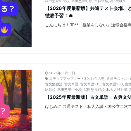
武田塾泉中央校
,
武田塾長町校
,
逆転合格
,
高3受験生
【2026年度最新版】共通テスト会場、
徹底予習！🔥
こんにちは！🙋‍♂️**「授業をしない」逆転合
2025年11月11日
ステップアップノート30
,
仙台の塾
,
共通テスト
,
共
古文勉強法
,
古文単語
,
古文単語315
,
古文単語330
,
古
駅前校
,
武田塾泉中央校
,
武田塾長町校
,
私大入試対策
,
【2025年度最新版】古文単語・古典文
はじめに 共通テスト・私大入試・国公立二次