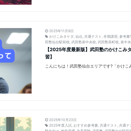
2025年11月9日
かけこみタケダ
,
仙台
,
共通テスト
,
冬期講習
,
参考書
田塾仙台駅前校
,
武田塾泉中央校
,
武田塾長町校
,
泉中
【2025年度最新版】武田塾のかけこみ
習】
こんにちは！武田塾仙台エリアです?「かけこ
2025年10月23日
2025年度入試
,
おすすめ参考書
,
共通テスト
,
共通テ
験生向け
,
地学基礎
,
文系受験
,
武田塾
,
武田塾仙台駅前