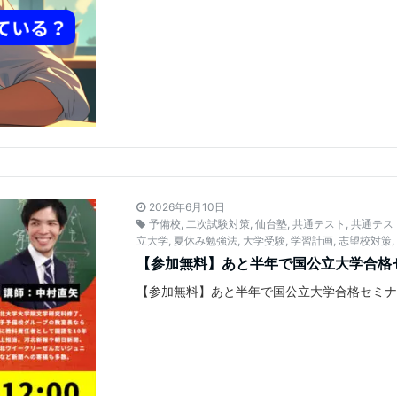
2026年6月10日
予備校
,
二次試験対策
,
仙台塾
,
共通テスト
,
共通テス
立大学
,
夏休み勉強法
,
大学受験
,
学習計画
,
志望校対策
【参加無料】あと半年で国公立大学合格
【参加無料】あと半年で国公立大学合格セミナ