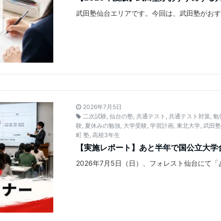
武田塾仙台エリアです。今回は、武田塾がお
2026年7月5日
二次試験
,
仙台の塾
,
共通テスト
,
共通テスト対策
,
勉
験
,
夏休みの勉強
,
大学受験
,
学習計画
,
東北大学
,
武田
町 塾
,
高校3年生
【実施レポート】あと半年で国公立大学
2026年7月5日（日）、フォレスト仙台にて