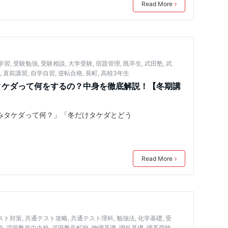
Read More
学習
,
受験勉強
,
受験相談
,
大学受験
,
宿題管理
,
既卒生
,
武田塾
,
武
央
,
直前講習
,
自学自習
,
逆転合格
,
長町
,
高校3年生
タケダって何をするの？中身を徹底解説！【冬期講
みタケダって何？」「冬だけタケダとどう
Read More
スト対策
,
共通テスト攻略
,
共通テスト理科
,
勉強法
,
化学基礎
,
受
校
,
武田塾泉中央校
,
武田塾長町校
,
物理基礎
,
理科基礎
,
理系受験
,