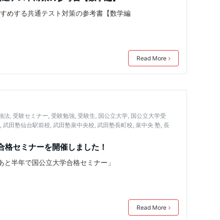
すすめする共通テスト対策の参考書【数学編
Read More
強法
,
受験セミナー
,
受験勉強
,
受験生
,
国公立大学
,
国公立大学受
塾
,
武田塾仙台駅前校
,
武田塾泉中央校
,
武田塾長町校
,
泉中央 塾
,
長
合格セミナーを開催しました！
「あと半年で国公立大学合格セミナー」
Read More