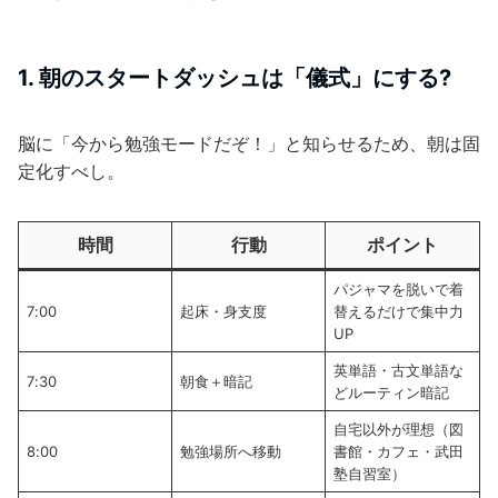
1. 朝のスタートダッシュは「儀式」にする?
脳に「今から勉強モードだぞ！」と知らせるため、朝は固
定化すべし。
時間
行動
ポイント
パジャマを脱いで着
7:00
起床・身支度
替えるだけで集中力
UP
英単語・古文単語な
7:30
朝食＋暗記
どルーティン暗記
自宅以外が理想（図
8:00
勉強場所へ移動
書館・カフェ・武田
塾自習室）