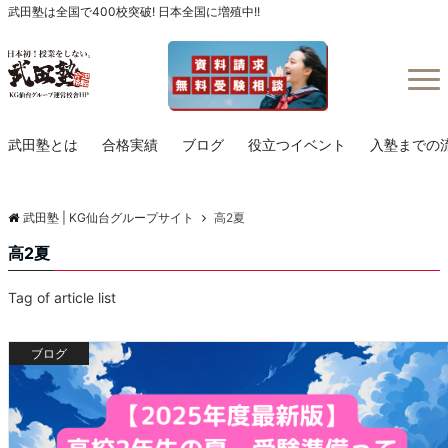
武田塾は全国で400校突破! 日本全国に増殖中!!
Menu
武田塾とは
合格実績
ブログ
役立つイベント
入塾までの
武田塾 | KG仙台グループサイト
高2夏
高2夏
Tag of article list
ブログ