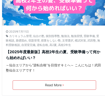
2025年7月11日
カリキュラム管理
,
仙台の塾
,
個別指導塾
,
勉強法
,
勉強習慣
,
受験準備
,
受
験相談
,
基礎固め
,
宿題管理
,
授業をしない塾
,
文理選択
,
模試対策
,
武田塾
,
無
料受験相談
,
自習室完備
,
逆転合格
,
高2夏
,
高校2年生
【2025年度最新版】高校2年生の夏、受験準備って何か
ら始めればいい？
～仙台エリアから“逆転合格”を目指すキミへ～ こんにちは！武田
塾仙台エリアです！
Read More