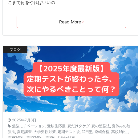
こまで何をやればいいの
Read More
ブログ
2025年7月8日
勉強モチベーション
,
受験生応援
,
夏だけタケダ
,
夏の勉強法
,
夏休みの勉
強法
,
夏期講習
,
大学受験対策
,
定期テスト後
,
武田塾
,
逆転合格
,
高校1年生
,
高校2年生
,
高校3年生
,
高校生の勉強計画