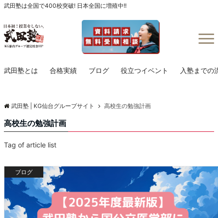
武田塾は全国で400校突破! 日本全国に増殖中!!
Menu
武田塾とは
合格実績
ブログ
役立つイベント
入塾までの
武田塾 | KG仙台グループサイト
高校生の勉強計画
高校生の勉強計画
Tag of article list
ブログ