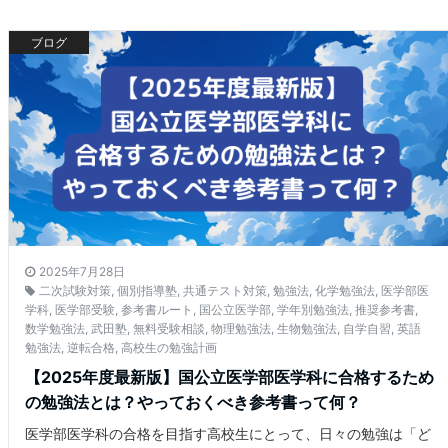
ブログ
2025年7月28日
二次試験対策
,
個別指導塾
,
共通テスト対策
,
勉強法
,
化学勉強法
,
医学部医
学科
,
医学部受験
,
参考書ルート
,
国公立医学部
,
学年別勉強法
,
推奨参考書
,
数学勉強法
,
武田塾
,
無料受験相談
,
物理勉強法
,
生物勉強法
,
自学自習
,
英語
勉強法
,
逆転合格
,
高校生の勉強計画
【2025年度最新版】国公立医学部医学科に合格するため
の勉強法とは？やっておくべき参考書って何？
医学部医学科の合格を目指す高校生にとって、日々の勉強は「ど