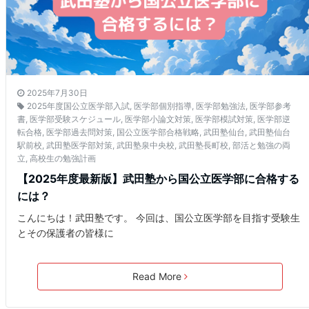
2025年7月30日
2025年度国公立医学部入試
,
医学部個別指導
,
医学部勉強法
,
医学部参考
書
,
医学部受験スケジュール
,
医学部小論文対策
,
医学部模試対策
,
医学部逆
転合格
,
医学部過去問対策
,
国公立医学部合格戦略
,
武田塾仙台
,
武田塾仙台
駅前校
,
武田塾医学部対策
,
武田塾泉中央校
,
武田塾長町校
,
部活と勉強の両
立
,
高校生の勉強計画
【2025年度最新版】武田塾から国公立医学部に合格する
には？
こんにちは！武田塾です。 今回は、国公立医学部を目指す受験生
とその保護者の皆様に
Read More