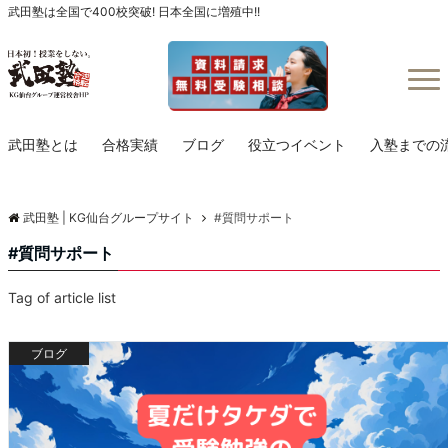
武田塾は全国で400校突破! 日本全国に増殖中!!
Menu
武田塾とは
合格実績
ブログ
役立つイベント
入塾までの
武田塾 | KG仙台グループサイト
#質問サポート
#質問サポート
Tag of article list
ブログ