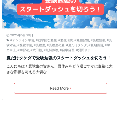
2025年5月30日
#オンライン学習
,
#効率的な勉強
,
#勉強環境
,
#勉強習慣
,
#受験勉強
,
#受
験対策
,
#受験準備
,
#受験生
,
#受験生の夏
,
#夏だけタケダ
,
#夏期講習
,
#学
力向上
,
#学習法
,
#武田塾
,
#無料体験
,
#自学自習
,
#質問サポート
夏だけタケダで受験勉強のスタートダッシュを切ろう！
こんにちは！受験生の皆さん、夏休みをどう過ごすかは進路に大
きな影響を与える大切な
Read More