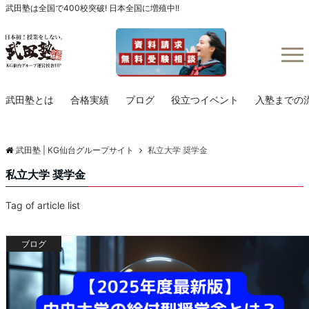
武田塾は全国で400校突破! 日本全国に増殖中!!
Menu
武田塾とは
合格実績
ブログ
役立つイベント
入塾までの
武田塾 | KG仙台グループサイト
私立大学 奨学金
私立大学 奨学金
Tag of article list
ブログ