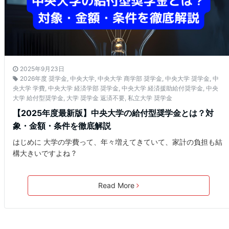
2025年9月23日
2026年度 奨学金
,
中央大学
,
中央大学 商学部 奨学金
,
中央大学 奨学金
,
中
央大学 学費
,
中央大学 経済学部 奨学金
,
中央大学 経済援助給付奨学金
,
中央
大学 給付型奨学金
,
大学 奨学金 返済不要
,
私立大学 奨学金
【2025年度最新版】中央大学の給付型奨学金とは？対
象・金額・条件を徹底解説
はじめに 大学の学費って、年々増えてきていて、家計の負担も結
構大きいですよね ?
Read More