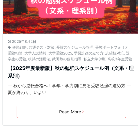
2025年8月2日
併願戦略
,
共通テスト対策
,
受験スケジュール管理
,
受験ポートフォリオ
,
受験相談
,
大学入試情報
,
大学受験2025
,
学習計画の立て方
,
志望校対策
,
既
卒生の受験
,
模試の活用法
,
武田塾の個別指導
,
私立大学併願
,
高校3年生受験
【2025年度最新版】秋の勉強スケジュール例（文系・理
系別）
― 秋から逆転合格へ！学年・学力別に見る受験勉強の進め方 ―
夏が終わり、いよい
Read More