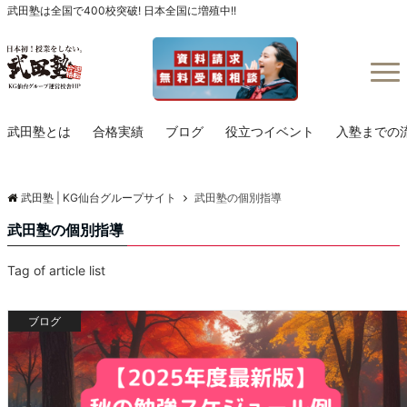
武田塾は全国で400校突破! 日本全国に増殖中!!
Menu
武田塾とは
合格実績
ブログ
役立つイベント
入塾までの
武田塾 | KG仙台グループサイト
武田塾の個別指導
武田塾の個別指導
Tag of article list
ブログ