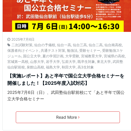
2025年7月6日
二次試験対策
,
仙台の予備校
,
仙台一高
,
仙台三高
,
仙台二高
,
仙台南高校
,
保護者向けイベント
,
共通テスト対策
,
勉強法
,
受験セミナー
,
受験勉強スケ
ジュール
,
国公立大学
,
夏の学習計画
,
大学受験
,
宮城教育大学
,
宮城県の高校
,
宮城第一高校
,
山形大学
,
岩手大学
,
弘前大学
,
既卒生対象
,
東北大学
,
武田塾
仙台駅前校
,
泉館山高校
,
福島大学
,
秋田大学
,
高3生対象
【実施レポート】あと半年で国公立大学合格セミナーを
開催しました！【2025年度入試対応】
2025年7月6日（日）、武田塾仙台駅前校にて「あと半年で国公
立大学合格セミナー
Read More