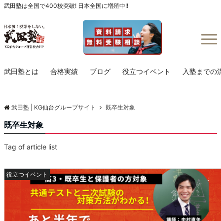
武田塾は全国で400校突破! 日本全国に増殖中!!
Menu
武田塾とは
合格実績
ブログ
役立つイベント
入塾までの
武田塾 | KG仙台グループサイト
既卒生対象
既卒生対象
Tag of article list
役立つイベント