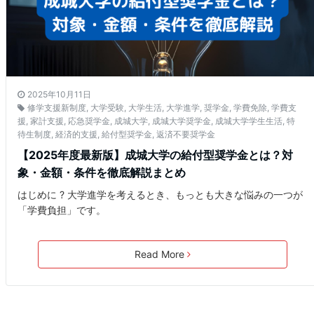
2025年10月11日
修学支援新制度
,
大学受験
,
大学生活
,
大学進学
,
奨学金
,
学費免除
,
学費支
援
,
家計支援
,
応急奨学金
,
成城大学
,
成城大学奨学金
,
成城大学学生生活
,
特
待生制度
,
経済的支援
,
給付型奨学金
,
返済不要奨学金
【2025年度最新版】成城大学の給付型奨学金とは？対
象・金額・条件を徹底解説まとめ
はじめに ? 大学進学を考えるとき、もっとも大きな悩みの一つが
「学費負担」です。
Read More