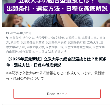
2025年10月23日
出願条件
,
大学入試
,
大学受験
,
小論文対策
,
志望理由書
,
志望理由書の書き
方
,
武田塾
,
武田塾仙台駅前校
,
武田塾泉中央校
,
武田塾長町校
,
立教大学
,
立
教大学AO入試
,
立教大学受験
,
立教大学日程
,
立教大学総合型選抜
,
立教大学
自由選抜
,
総合型選抜
,
自由選抜入試
,
選抜方法
【2025年度最新版】立教大学の総合型選抜とは？出願条
件・選抜方法・日程を徹底解説
※本記事は立教大学の公式情報をもとに作成しています。最新情
報・詳細な条件について
Read More