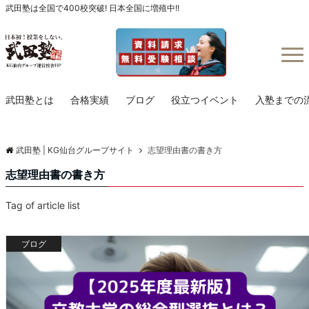
武田塾は全国で400校突破! 日本全国に増殖中!!
Menu
武田塾とは
合格実績
ブログ
役立つイベント
入塾までの
武田塾 | KG仙台グループサイト
志望理由書の書き方
志望理由書の書き方
Tag of article list
ブログ