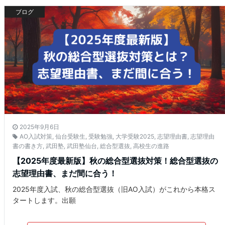
ブログ
2025年9月6日
AO入試対策
,
仙台受験生
,
受験勉強
,
大学受験2025
,
志望理由書
,
志望理由
書の書き方
,
武田塾
,
武田塾仙台
,
総合型選抜
,
高校生の進路
【2025年度最新版】秋の総合型選抜対策！総合型選抜の
志望理由書、まだ間に合う！
2025年度入試、秋の総合型選抜（旧AO入試）がこれから本格ス
タートします。出願