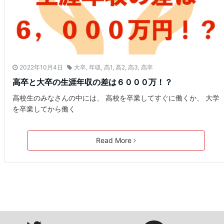
2022年10月4日
大卒
,
年収
,
高1
,
高2
,
高3
,
高卒
高卒と大卒の生涯年収の差は６０００万！？
高校生のみなさんの中には、 高校を卒業してすぐに働くか、 大学
を卒業してから働く
Read More