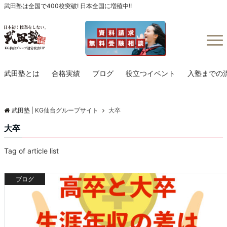
武田塾は全国で400校突破! 日本全国に増殖中!!
Menu
武田塾とは
合格実績
ブログ
役立つイベント
入塾までの
武田塾 | KG仙台グループサイト
大卒
大卒
Tag of article list
ブログ