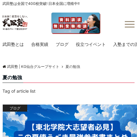
武田塾は全国で400校突破! 日本全国に増殖中!!
Menu
武田塾とは
合格実績
ブログ
役立つイベント
入塾までの
武田塾 | KG仙台グループサイト
夏の勉強
夏の勉強
Tag of article list
ブログ