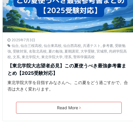
2025年7月3日
仙台
,
仙台三桜高校
,
仙台東高校
,
仙台西高校
,
共通テスト
,
参考書
,
受験勉
強
,
受験対策
,
名取北高校
,
夏の勉強
,
夏期講習
,
大学受験
,
宮城県
,
尚絅学院高
校
,
文系
,
東北学院大
,
東北学院大学
,
理系
,
聖和学園高校
【東北学院大志望者必見】この夏使うべき最強参考書ま
とめ【2025受験対応】
東北学院大学を目指すみなさんへ。この夏をどう過ごすかで、合
否は大きく変わります。
Read More