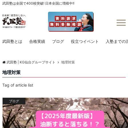
武田塾は全国で400校突破! 日本全国に増殖中!!
Menu
武田塾とは
合格実績
ブログ
役立つイベント
入塾までの
武田塾 | KG仙台グループサイト
地理対策
地理対策
Tag of article list
ブログ