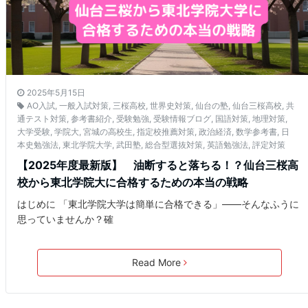
2025年5月15日
AO入試
,
一般入試対策
,
三桜高校
,
世界史対策
,
仙台の塾
,
仙台三桜高校
,
共
通テスト対策
,
参考書紹介
,
受験勉強
,
受験情報ブログ
,
国語対策
,
地理対策
,
大学受験
,
学院大
,
宮城の高校生
,
指定校推薦対策
,
政治経済
,
数学参考書
,
日
本史勉強法
,
東北学院大学
,
武田塾
,
総合型選抜対策
,
英語勉強法
,
評定対策
【2025年度最新版】 油断すると落ちる！？仙台三桜高
校から東北学院大に合格するための本当の戦略
はじめに 「東北学院大学は簡単に合格できる」――そんなふうに
思っていませんか？確
Read More