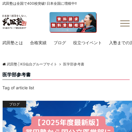
武田塾は全国で400校突破! 日本全国に増殖中!!
Menu
武田塾とは
合格実績
ブログ
役立つイベント
入塾までの
武田塾 | KG仙台グループサイト
医学部参考書
医学部参考書
Tag of article list
ブログ