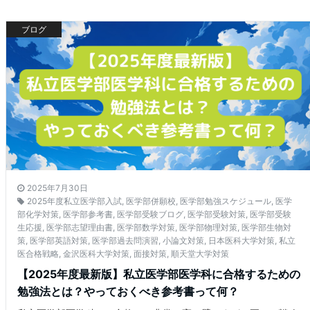
ブログ
2025年7月30日
2025年度私立医学部入試
,
医学部併願校
,
医学部勉強スケジュール
,
医学
部化学対策
,
医学部参考書
,
医学部受験ブログ
,
医学部受験対策
,
医学部受験
生応援
,
医学部志望理由書
,
医学部数学対策
,
医学部物理対策
,
医学部生物対
策
,
医学部英語対策
,
医学部過去問演習
,
小論文対策
,
日本医科大学対策
,
私立
医合格戦略
,
金沢医科大学対策
,
面接対策
,
順天堂大学対策
【2025年度最新版】私立医学部医学科に合格するための
勉強法とは？やっておくべき参考書って何？