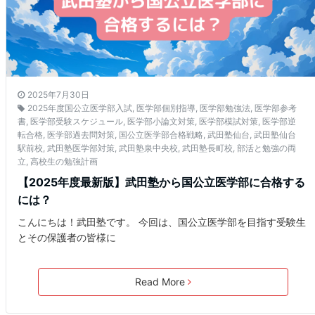
2025年7月30日
2025年度国公立医学部入試
,
医学部個別指導
,
医学部勉強法
,
医学部参考
書
,
医学部受験スケジュール
,
医学部小論文対策
,
医学部模試対策
,
医学部逆
転合格
,
医学部過去問対策
,
国公立医学部合格戦略
,
武田塾仙台
,
武田塾仙台
駅前校
,
武田塾医学部対策
,
武田塾泉中央校
,
武田塾長町校
,
部活と勉強の両
立
,
高校生の勉強計画
【2025年度最新版】武田塾から国公立医学部に合格する
には？
こんにちは！武田塾です。 今回は、国公立医学部を目指す受験生
とその保護者の皆様に
Read More