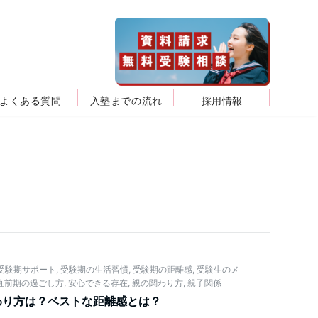
よくある質問
入塾までの流れ
採用情報
受験期サポート
,
受験期の生活習慣
,
受験期の距離感
,
受験生のメ
直前期の過ごし方
,
安心できる存在
,
親の関わり方
,
親子関係
わり方は？ベストな距離感とは？