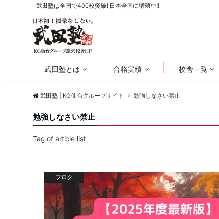
武田塾は全国で400校突破! 日本全国に増殖中!!
武田塾とは
合格実績
校舎一覧
武田塾 | KG仙台グループサイト
勉強しなさい禁止
勉強しなさい禁止
Tag of article list
ブログ