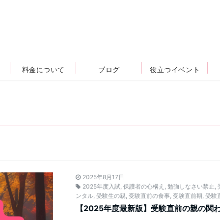
料金について
ブログ
役立つイベント
2025年8月17日
2025年度入試
,
保護者の心構え
,
勉強しなさい禁止
,
ンタル
,
受験生の親
,
受験直前の食事
,
受験直前期
,
受験
【2025年度最新版】受験直前の親の関