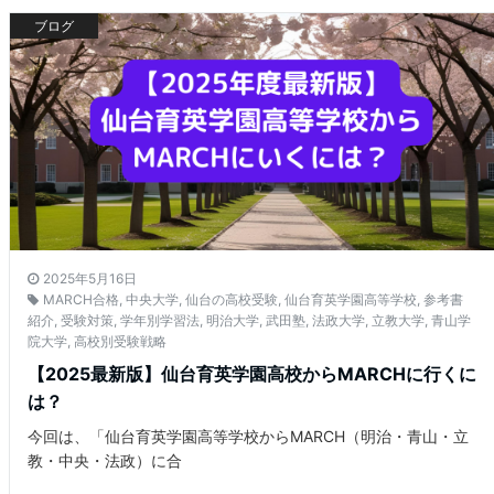
ブログ
2025年5月16日
MARCH合格
,
中央大学
,
仙台の高校受験
,
仙台育英学園高等学校
,
参考書
紹介
,
受験対策
,
学年別学習法
,
明治大学
,
武田塾
,
法政大学
,
立教大学
,
青山学
院大学
,
高校別受験戦略
【2025最新版】仙台育英学園高校からMARCHに行くに
は？
今回は、「仙台育英学園高等学校からMARCH（明治・青山・立
教・中央・法政）に合