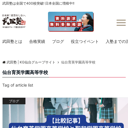
武田塾は全国で400校突破! 日本全国に増殖中!!
Menu
武田塾とは
合格実績
ブログ
役立つイベント
入塾までの
武田塾 | KG仙台グループサイト
仙台育英学園高等学校
仙台育英学園高等学校
Tag of article list
ブログ