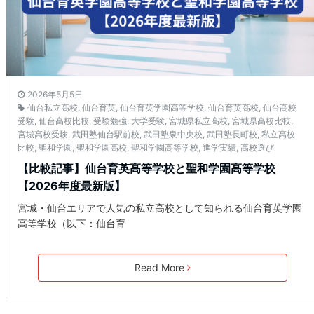
2026年5月5日
仙台私立高校
,
仙台育英
,
仙台育英学園高等学校
,
仙台育英高校
,
仙台高校
受験
,
仙台高校比較
,
受験勉強
,
大学受験
,
宮城県私立高校
,
宮城県高校比較
,
宮城高校受験
,
武田塾仙台駅前校
,
武田塾泉中央校
,
武田塾長町校
,
私立高校
比較
,
聖和学園
,
聖和学園高校
,
聖和学園高等学校
,
進学実績
,
高校選び
【比較記事】仙台育英高等学校と聖和学園高等学校
【2026年度最新版】
宮城・仙台エリアで人気の私立高校として知られる仙台育英学園
高等学校（以下：仙台育
Read More