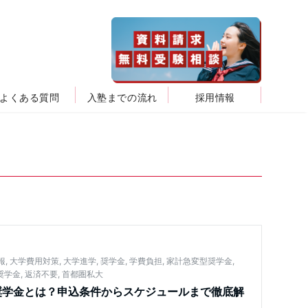
よくある質問
入塾までの流れ
採用情報
報
,
大学費用対策
,
大学進学
,
奨学金
,
学費負担
,
家計急変型奨学金
,
奨学金
,
返済不要
,
首都圏私大
奨学金とは？申込条件からスケジュールまで徹底解