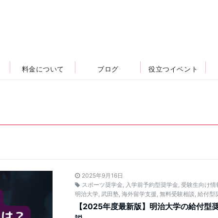
料金について
ブログ
役立つイベント
2025年9月16日
スポーツ奨学金
,
入学前予約型奨学金
,
受験生向け情
明治大学
,
武田塾
,
海外留学支援
,
無料受験相談
,
給付型
【2025年度最新版】明治大学の給付型