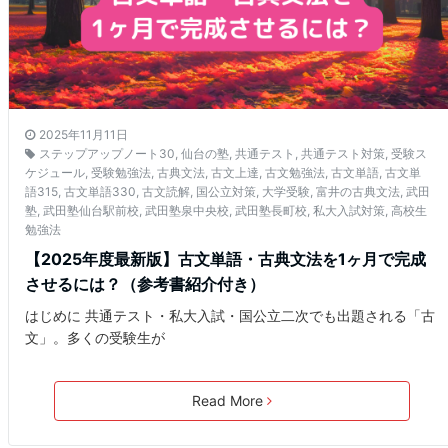
2025年11月11日
ステップアップノート30
,
仙台の塾
,
共通テスト
,
共通テスト対策
,
受験ス
ケジュール
,
受験勉強法
,
古典文法
,
古文上達
,
古文勉強法
,
古文単語
,
古文単
語315
,
古文単語330
,
古文読解
,
国公立対策
,
大学受験
,
富井の古典文法
,
武田
塾
,
武田塾仙台駅前校
,
武田塾泉中央校
,
武田塾長町校
,
私大入試対策
,
高校生
勉強法
【2025年度最新版】古文単語・古典文法を1ヶ月で完成
させるには？（参考書紹介付き）
はじめに 共通テスト・私大入試・国公立二次でも出題される「古
文」。多くの受験生が
Read More