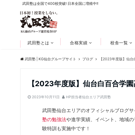
武田塾は全国で400校突破! 日本全国に増殖中!!
武田塾とは
合格実績
校舎一覧
武田塾 | KG仙台グループサイト
ブログ
【2023年度版】仙
【2023年度版】仙台白百合学
2023年10月11日
HP担当者仙台エリア武田塾
武田塾仙台エリアのオフィシャルブログサ
塾の勉強法
や進学実績、イベント、地域の
験特訓も実施中です！