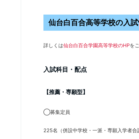
仙台白百合高等学校の入試
詳しくは
仙台白百合学園高等学校のHP
を
入試科目・配点
【推薦・専願型】
◯募集定員
225名（併設中学校・一派・専願入学者合