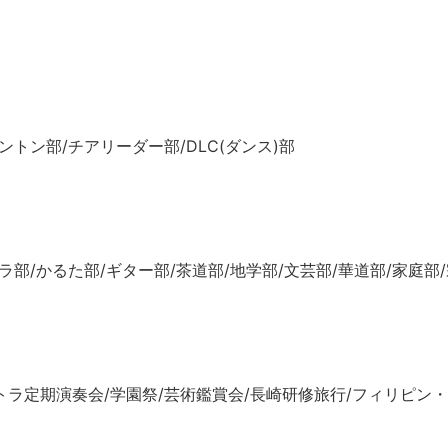
ントン部/チアリーダー部/DLC(ダンス)部
部/かるた部/ギター部/茶道部/地学部/文芸部/華道部/家庭部/
トラ定期演奏会/学園祭/芸術鑑賞会/長崎研修旅行/フィリピン