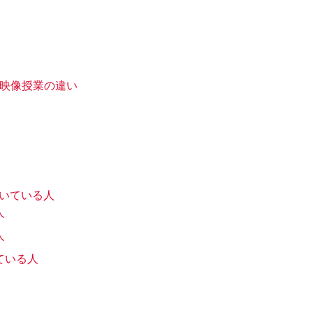
・映像授業の違い
向いている人
人
人
ている人