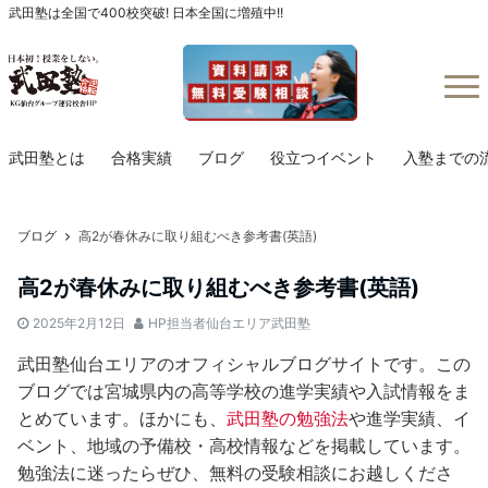
武田塾は全国で400校突破! 日本全国に増殖中!!
Menu
武田塾とは
合格実績
ブログ
役立つイベント
入塾までの
ブログ
高2が春休みに取り組むべき参考書(英語)
高2が春休みに取り組むべき参考書(英語)
2025年2月12日
HP担当者仙台エリア武田塾
武田塾仙台エリアのオフィシャルブログサイトです。この
ブログでは宮城県内の高等学校の進学実績や入試情報をま
とめています。ほかにも、
武田塾の勉強法
や進学実績、イ
ベント、地域の予備校・高校情報などを掲載しています。
勉強法に迷ったらぜひ、無料の受験相談にお越しくださ