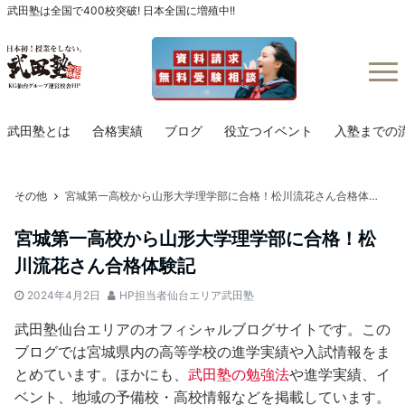
武田塾は全国で400校突破! 日本全国に増殖中!!
Menu
武田塾とは
合格実績
ブログ
役立つイベント
入塾までの
その他
宮城第一高校から山形大学理学部に合格！松川流花さん合格体験記
宮城第一高校から山形大学理学部に合格！松
川流花さん合格体験記
2024年4月2日
HP担当者仙台エリア武田塾
武田塾仙台エリアのオフィシャルブログサイトです。この
ブログでは宮城県内の高等学校の進学実績や入試情報をま
とめています。ほかにも、
武田塾の勉強法
や進学実績、イ
ベント、地域の予備校・高校情報などを掲載しています。